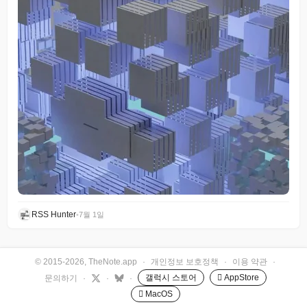
RSS Hunter
•
7월 1일
© 2015-2026, TheNote.app
·
개인정보 보호정책
·
이용 약관
·
갤럭시 스토어
 AppStore
문의하기
·
·
·
 MacOS