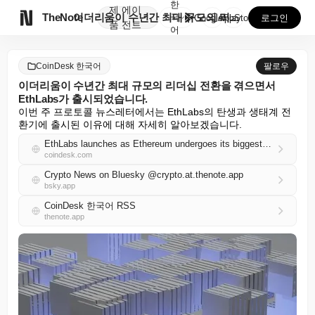
한
제
에이

TheNote
이더리움이 수년간 최대 규모의 리더십 전환을 겪으면서 ...
국
GooglePlay
AppStore
로그인
품
전트
어
CoinDesk 한국어
팔로우
이더리움이 수년간 최대 규모의 리더십 전환을 겪으면서
EthLabs가 출시되었습니다.
이번 주 프로토콜 뉴스레터에서는 EthLabs의 탄생과 생태계 전
환기에 출시된 이유에 대해 자세히 알아보겠습니다.
EthLabs launches as Ethereum undergoes its biggest leadership transition in years
coindesk.com
Crypto News on Bluesky @crypto.at.thenote.app
bsky.app
CoinDesk 한국어 RSS
thenote.app