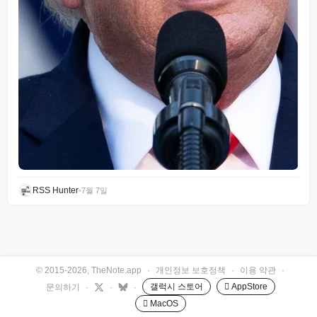
RSS Hunter
•
7월 7일
© 2015-2026, TheNote.app
·
개인정보 보호정책
·
이용 약관
·
갤럭시 스토어
 AppStore
문의하기
·
·
·
 MacOS