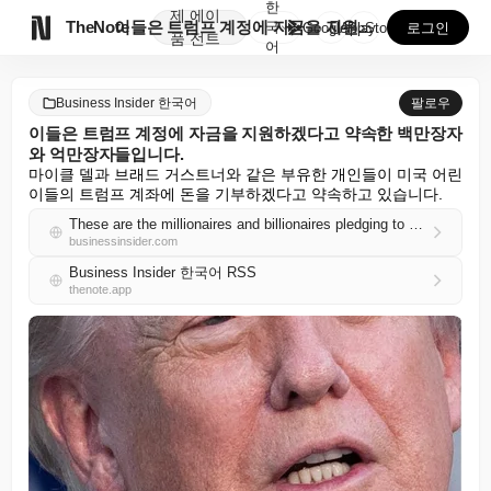
한
제
에이

TheNote
이들은 트럼프 계정에 자금을 지원하겠다고 약속한 백만장...
국
GooglePlay
AppStore
로그인
품
전트
어
Business Insider 한국어
팔로우
이들은 트럼프 계정에 자금을 지원하겠다고 약속한 백만장자
와 억만장자들입니다.
마이클 델과 브래드 거스트너와 같은 부유한 개인들이 미국 어린
이들의 트럼프 계좌에 돈을 기부하겠다고 약속하고 있습니다.
These are the millionaires and billionaires pledging to fund Trump accounts
businessinsider.com
Business Insider 한국어 RSS
thenote.app