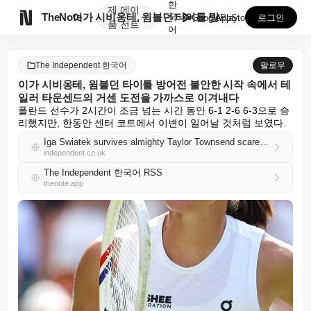
한
제
에이

TheNote
이가 시비옹테, 윔블던 타이틀 방어전 불안한 시작 속에...
국
GooglePlay
AppStore
로그인
품
전트
어
The Independent 한국어
팔로우
이가 시비옹테, 윔블던 타이틀 방어전 불안한 시작 속에서 테
일러 타운센드의 거센 도전을 가까스로 이겨내다
폴란드 선수가 2시간이 조금 넘는 시간 동안 6-1 2-6 6-3으로 승
리했지만, 한동안 센터 코트에서 이변이 일어날 것처럼 보였다.
Iga Swiatek survives almighty Taylor Townsend scare in unconvincing start to Wimbledon title defence
independent.co.uk
The Independent 한국어 RSS
thenote.app