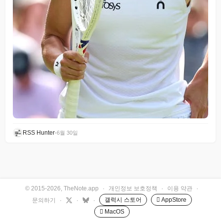
RSS Hunter
•
6월 30일
© 2015-2026, TheNote.app
·
개인정보 보호정책
·
이용 약관
·
갤럭시 스토어
 AppStore
문의하기
·
·
·
 MacOS