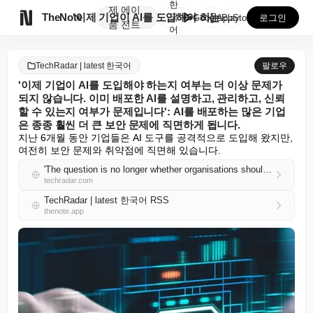
한
제
에이

TheNote
'이제 기업이 AI를 도입해야 하는지 여부는 더 이상 ...
국
GooglePlay
AppStore
로그인
품
전트
어
TechRadar | latest 한국어
팔로우
'이제 기업이 AI를 도입해야 하는지 여부는 더 이상 문제가
되지 않습니다. 이미 배포한 AI를 설명하고, 관리하고, 신뢰
할 수 있는지 여부가 문제입니다': AI를 배포하는 많은 기업
은 종종 훨씬 더 큰 보안 문제에 직면하게 됩니다.
지난 6개월 동안 기업들은 AI 도구를 공격적으로 도입해 왔지만, 
여전히 보안 문제와 취약점에 직면해 있습니다.
'The question is no longer whether organisations should adopt AI. It's whether they can explain, govern and trust the AI they've already deployed': Many companies deploying AI often end up with much bigger security issues
techradar.com
TechRadar | latest 한국어 RSS
thenote.app