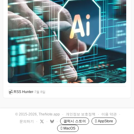
RSS Hunter
•
7월 8일
© 2015-2026, TheNote.app
·
개인정보 보호정책
·
이용 약관
·
갤럭시 스토어
 AppStore
문의하기
·
·
·
 MacOS