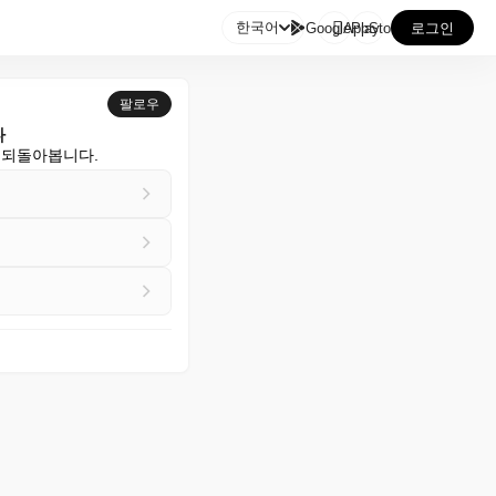

한국어
GooglePlay
AppStore
로그인
팔로우
다
을 되돌아봅니다.