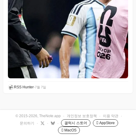
RSS Hunter
•
7월 7일
© 2015-2026, TheNote.app
·
개인정보 보호정책
·
이용 약관
·
갤럭시 스토어
 AppStore
문의하기
·
·
·
 MacOS