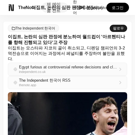
한
제
에이

TheNote
이집트, 논란의 심판 판정에 분노하며 월드컵이 '아르헨...
국
GooglePlay
AppStore
로그인
품
전트
어
The Independent 한국어
팔로우
이집트, 논란의 심판 판정에 분노하며 월드컵이 '아르헨티나
를 향해 진행되고 있다'고 주장
이집트는 모스타파 지코의 골이 취소되고, 디펜딩 챔피언의 3-2 
역전승으로 이어지는 과정에서 페널티를 주장하며 불만을 표했
다.
Egypt furious at controversial referee decisions and claim World Cup ‘directed towards Argentina’
independent.co.uk
The Independent 한국어 RSS
thenote.app