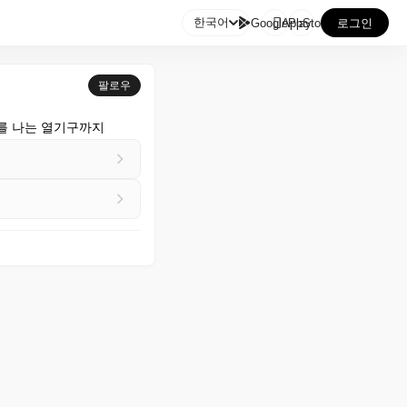

한국어
GooglePlay
AppStore
로그인
팔로우
를 나는 열기구까지