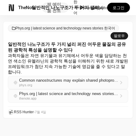
한
제
에이

TheNote
일반적인 나노구조가 두 가지 널리 퍼진 어두운 물질의 ...
국
GooglePlay
AppStore
로그인
품
전트
어
Phys.org | latest science and technology news stories 한국어
팔로우
일반적인 나노구조가 두 가지 널리 퍼진 어두운 물질의 공유
된 광학적 특성을 설명할 수 있다
과학자들은 자연 유기물과 유기체에서 어두운 색을 담당하는 천
연 색소인 유멜라닌의 광학적 특성을 이해하기 위한 새로 개발된 
프레임워크가 첨단 지속 가능한 기술에 영감을 줄 수 있다고 말
합니다.
Common nanostructures may explain shared photoproperties in two widespread dark materials
phys.org
Phys.org | latest science and technology news stories 한국어 RSS
thenote.app
RSS Hunter
•
7월 4일