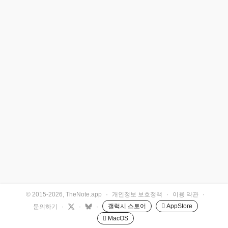
© 2015-2026, TheNote.app
·
개인정보 보호정책
·
이용 약관
·
갤럭시 스토어
 AppStore
문의하기
·
·
·
 MacOS