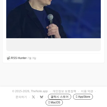
RSS Hunter
•
7월 3일
© 2015-2026, TheNote.app
·
개인정보 보호정책
·
이용 약관
·
갤럭시 스토어
 AppStore
문의하기
·
·
·
 MacOS