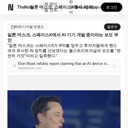
한
제
에이

TheNote
일론 머스크, 스페이스X에서 AI 기기 개발 중이라는 ...
국
GooglePlay
AppStore
로그인
품
전트
어
RSS 디지털 트렌드
팔로우
일론 머스크, 스페이스X에서 AI 기기 개발 중이라는 보도 부
인
"일론 머스크는 스페이스X가 IPO를 앞두고 투자자들에게 핸드
셋과 유사한 AI 장치를 선보였다는 월스트리트저널의 보도를 "완
전히 거짓"이라고 일축했다."
Elon Musk refutes report claiming that an AI device is in development at SpaceX
digitaltrends.com