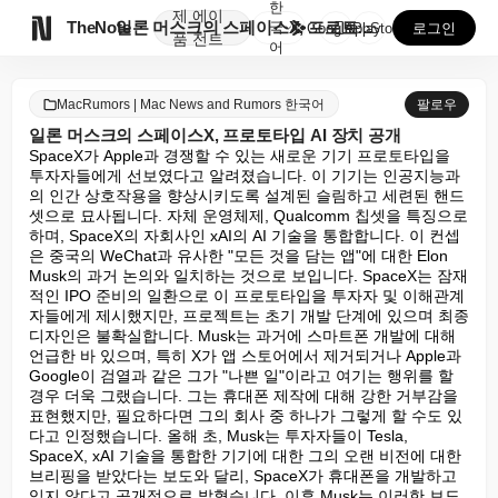
한
제
에이

TheNote
일론 머스크의 스페이스X, 프로토타입 AI 장치 공개
국
GooglePlay
AppStore
로그인
품
전트
어
MacRumors | Mac News and Rumors 한국어
팔로우
일론 머스크의 스페이스X, 프로토타입 AI 장치 공개
SpaceX가 Apple과 경쟁할 수 있는 새로운 기기 프로토타입을 
투자자들에게 선보였다고 알려졌습니다. 이 기기는 인공지능과
의 인간 상호작용을 향상시키도록 설계된 슬림하고 세련된 핸드
셋으로 묘사됩니다. 자체 운영체제, Qualcomm 칩셋을 특징으로 
하며, SpaceX의 자회사인 xAI의 AI 기술을 통합합니다. 이 컨셉
은 중국의 WeChat과 유사한 "모든 것을 담는 앱"에 대한 Elon 
Musk의 과거 논의와 일치하는 것으로 보입니다. SpaceX는 잠재
적인 IPO 준비의 일환으로 이 프로토타입을 투자자 및 이해관계
자들에게 제시했지만, 프로젝트는 초기 개발 단계에 있으며 최종 
디자인은 불확실합니다. Musk는 과거에 스마트폰 개발에 대해 
언급한 바 있으며, 특히 X가 앱 스토어에서 제거되거나 Apple과 
Google이 검열과 같은 그가 "나쁜 일"이라고 여기는 행위를 할 
경우 더욱 그랬습니다. 그는 휴대폰 제작에 대해 강한 거부감을 
표현했지만, 필요하다면 그의 회사 중 하나가 그렇게 할 수도 있
다고 인정했습니다. 올해 초, Musk는 투자자들이 Tesla, 
SpaceX, xAI 기술을 통합한 기기에 대한 그의 오랜 비전에 대한 
브리핑을 받았다는 보도와 달리, SpaceX가 휴대폰을 개발하고 
있지 않다고 공개적으로 밝혔습니다. 이후 Musk는 이러한 보도