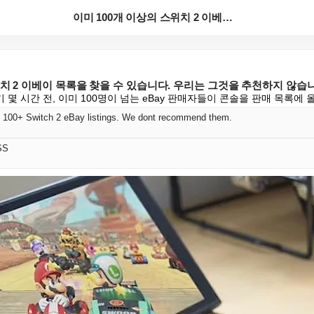
이미 100개 이상의 스위치 2 이베이 목록을 찾을 수...
위치 2 이베이 목록을 찾을 수 있습니다. 우리는 그것을 추천하지 않습
몇 시간 전, 이미 100명이 넘는 eBay 판매자들이 콘솔을 판매 목록에 
d 100+ Switch 2 eBay listings. We dont recommend them.
SS