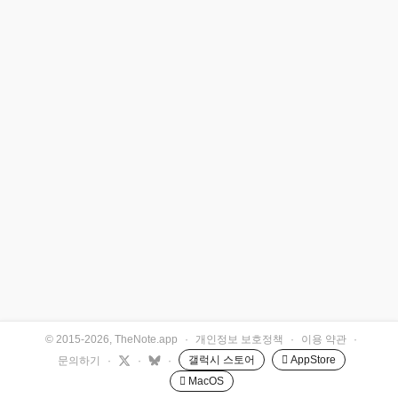
© 2015-2026, TheNote.app
·
개인정보 보호정책
·
이용 약관
·
갤럭시 스토어
 AppStore
문의하기
·
·
·
 MacOS