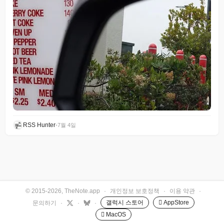
RSS Hunter
•
7월 4일
© 2015-2026, TheNote.app
·
개인정보 보호정책
·
이용 약관
·
갤럭시 스토어
 AppStore
문의하기
·
·
·
 MacOS