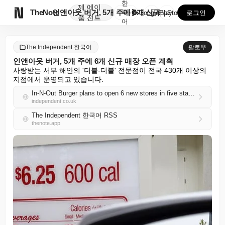
한
제
에이

TheNote
인앤아웃 버거, 5개 주에 6개 신규 매장 오픈 계획
국
GooglePlay
AppStore
로그인
품
전트
어
The Independent 한국어
팔로우
인앤아웃 버거, 5개 주에 6개 신규 매장 오픈 계획
사랑받는 서부 해안의 '더블-더블' 전문점이 전국 430개 이상의 
지점에서 운영되고 있습니다.
In-N-Out Burger plans to open 6 new stores in five states
independent.co.uk
The Independent 한국어 RSS
thenote.app