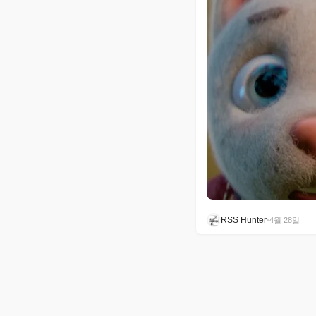
RSS Hunter
•
4월 28일