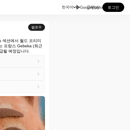

한국어
GooglePlay
AppStore
로그인
팔로우
nts 섹션에서 월드 프리미
랑스 Gebeka (최근 
해 배급될 예정입니다.