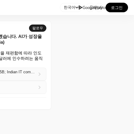

한국어
GooglePlay
AppStore
로그인
팔로우
제안했습니다. AI가 성장을
a)
장을 재편함에 따라 인도 
만 달러에 인수하려는 움직
Indian IT company Persistent Systems offers to acquire its Germany-based peer Nagarro for $1.45B; Indian IT companies are ramping up M&A as AI reshapes growth (Sayan Chakraborty/Nikkei Asia)