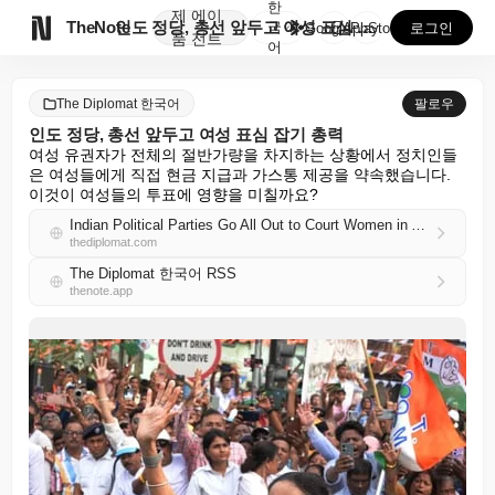
한
제
에이

TheNote
인도 정당, 총선 앞두고 여성 표심 잡기 총력
국
GooglePlay
AppStore
로그인
품
전트
어
The Diplomat 한국어
팔로우
인도 정당, 총선 앞두고 여성 표심 잡기 총력
여성 유권자가 전체의 절반가량을 차지하는 상황에서 정치인들
은 여성들에게 직접 현금 지급과 가스통 제공을 약속했습니다. 
이것이 여성들의 투표에 영향을 미칠까요?
Indian Political Parties Go All Out to Court Women in Assembly Elections
thediplomat.com
The Diplomat 한국어 RSS
thenote.app