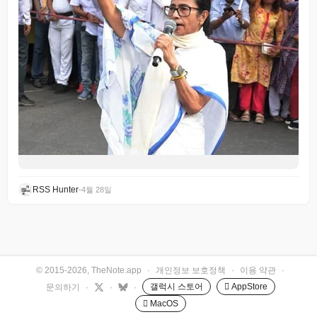
RSS Hunter
•
4월 28일
© 2015-2026, TheNote.app
·
개인정보 보호정책
·
이용 약관
·
갤럭시 스토어
 AppStore
문의하기
·
·
·
 MacOS