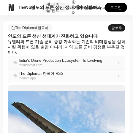
한
제
에이

TheNote
인도의 드론 생산 생태계가 진화하고 있습니다
국
GooglePlay
AppStore
로그인
품
전트
어
The Diplomat 한국어
팔로우
인도의 드론 생산 생태계가 진화하고 있습니다
뉴델리의 드론 기술 군비 증강 가속화는 기존의 비대칭성을 심화
시킬 위험이 있을 뿐만 아니라, 지역 드론 군비 경쟁을 부추길 것
이다.
India’s Drone Production Ecosystem Is Evolving
thediplomat.com
The Diplomat 한국어 RSS
thenote.app