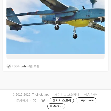
RSS Hunter
•
6월 26일
© 2015-2026, TheNote.app
·
개인정보 보호정책
·
이용 약관
·
갤럭시 스토어
 AppStore
문의하기
·
·
·
 MacOS