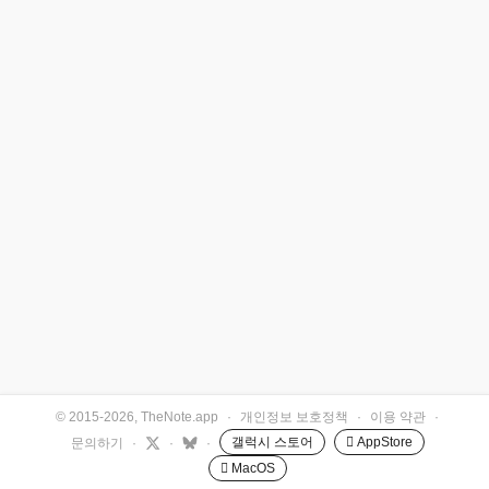
© 2015-2026, TheNote.app
·
개인정보 보호정책
·
이용 약관
·
갤럭시 스토어
 AppStore
문의하기
·
·
·
 MacOS