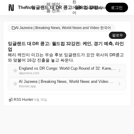
한
제
에이

TheNote
잉글랜드 대 DR 콩고: 월드컵 32강전: 케인, 경기...
국
GooglePlay
AppStore
로그인
품
전트
어
Al Jazeera | Breaking News, World News and Video 한국어
팔로우
잉글랜드 대 DR 콩고: 월드컵 32강전: 케인, 경기 예측, 라인
업
해리 케인이 이끄는 우승 후보 잉글랜드가 요안 위사의 DR콩고
와 맞붙어 16강 진출을 놓고 싸운다.
England vs DR Congo: World Cup Round of 32: Kane, match prediction, lineups
aljazeera.com
Al Jazeera | Breaking News, World News and Video 한국어 RSS
thenote.app
RSS Hunter
•
6월 30일