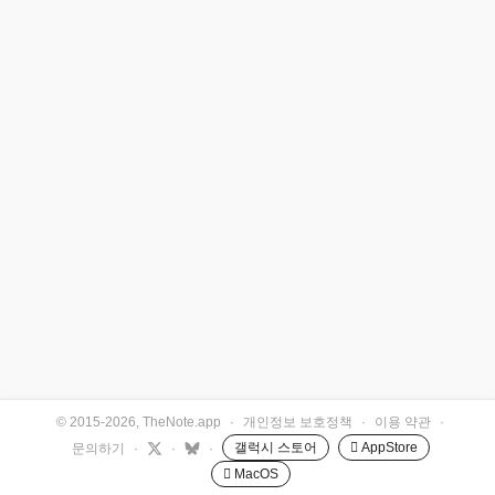
© 2015-2026, TheNote.app
·
개인정보 보호정책
·
이용 약관
·
갤럭시 스토어
 AppStore
문의하기
·
·
·
 MacOS