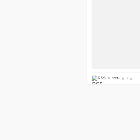
RSS Hunter
•
6월 30일