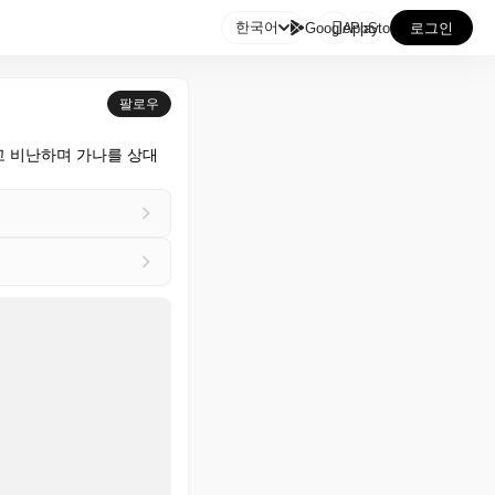

한국어
GooglePlay
AppStore
로그인
팔로우
고 비난하며 가나를 상대