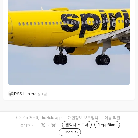
RSS Hunter
•
5월 4일
© 2015-2026, TheNote.app
·
개인정보 보호정책
·
이용 약관
·
갤럭시 스토어
 AppStore
문의하기
·
·
·
 MacOS