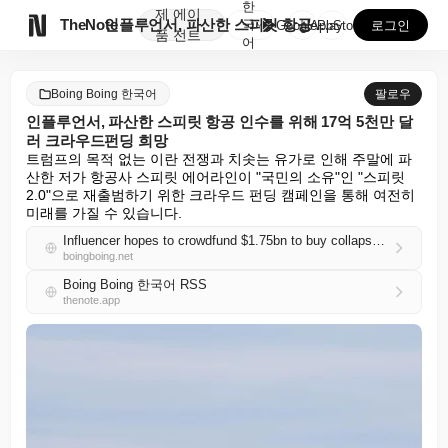
한
제
에이

TheNote
인플루언서, 파산한 스피릿 항공 인수를 위해 17억 5...
국
GooglePlay
AppStore
로그인
품
전트
어
Boing Boing 한국어
팔로우
인플루언서, 파산한 스피릿 항공 인수를 위해 17억 5천만 달
러 크라우드펀딩 희망
트럼프의 목적 없는 이란 전쟁과 치솟는 유가로 인해 주말에 파
산한 저가 항공사 스피릿 에어라인이 "국민의 소유"인 "스피릿 
2.0"으로 재출범하기 위한 크라우드 펀딩 캠페인을 통해 여전히 
미래를 가질 수 있습니다.
Influencer hopes to crowdfund $1.75bn to buy collapsed Spirit Airlines
boingboing.net
Boing Boing 한국어 RSS
thenote.app