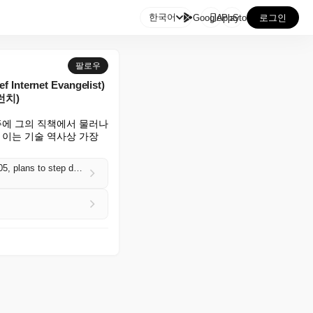

한국어
GooglePlay
AppStore
로그인
팔로우
ernet Evangelist)
런치)
주에 그의 직책에서 물러나 
이는 기술 역사상 가장 
Internet pioneer Vint Cerf, who has served as Google's VP and Chief Internet Evangelist since 2005, plans to step down from his role next week and retire (Tim Fernholz/TechCrunch)