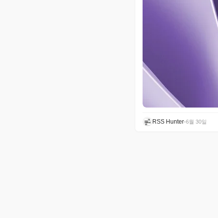
RSS Hunter
•
6월 30일