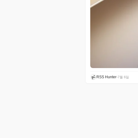
RSS Hunter
•
7월 6일