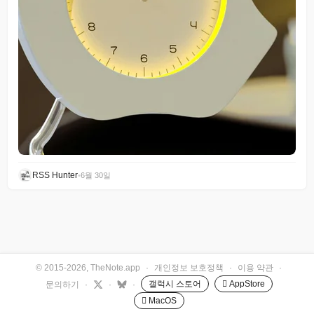
RSS Hunter
•
6월 30일
© 2015-2026, TheNote.app
·
개인정보 보호정책
·
이용 약관
·
갤럭시 스토어
 AppStore
문의하기
·
·
·
 MacOS