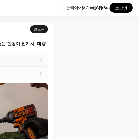

한국어
GooglePlay
AppStore
로그인
팔로우
은 전쟁이 전기차, 태양