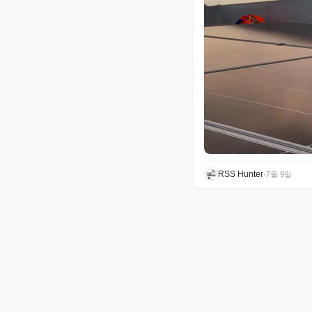
RSS Hunter
•
7월 9일