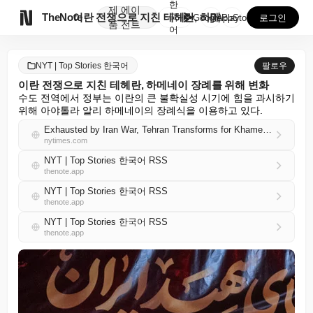
한
제
에이

TheNote
이란 전쟁으로 지친 테헤란, 하메네이 장례를 위해 변화
국
GooglePlay
AppStore
로그인
품
전트
어
NYT | Top Stories 한국어
팔로우
이란 전쟁으로 지친 테헤란, 하메네이 장례를 위해 변화
수도 전역에서 정부는 이란의 큰 불확실성 시기에 힘을 과시하기 
위해 아야톨라 알리 하메네이의 장례식을 이용하고 있다.
Exhausted by Iran War, Tehran Transforms for Khamenei’s Funeral
nytimes.com
NYT | Top Stories 한국어 RSS
thenote.app
NYT | Top Stories 한국어 RSS
thenote.app
NYT | Top Stories 한국어 RSS
thenote.app