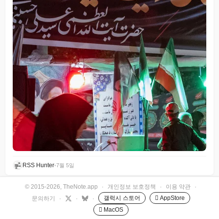
RSS Hunter
•
7월 5일
© 2015-2026, TheNote.app
·
개인정보 보호정책
·
이용 약관
·
갤럭시 스토어
 AppStore
문의하기
·
·
·
 MacOS