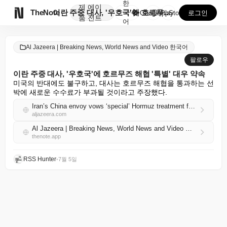
한
제
에이

TheNote
이란 주중 대사, '우호국'에 호르무즈 해협 '특별' ...
국
GooglePlay
AppStore
로그인
품
전트
어
Al Jazeera | Breaking News, World News and Video 한국어
팔로우
이란 주중 대사, '우호국'에 호르무즈 해협 '특별' 대우 약속
미국의 반대에도 불구하고, 대사는 호르무즈 해협을 통과하는 선
박에 새로운 수수료가 부과될 것이라고 주장했다.
Iran’s China envoy vows ‘special’ Hormuz treatment for ‘friendly’ countries
aljazeera.com
Al Jazeera | Breaking News, World News and Video 한국어 RSS
thenote.app
RSS Hunter
•
7월 5일