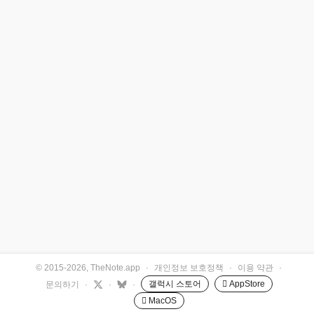
© 2015-2026, TheNote.app
·
개인정보 보호정책
·
이용 약관
·
갤럭시 스토어
 AppStore
문의하기
·
·
·
 MacOS