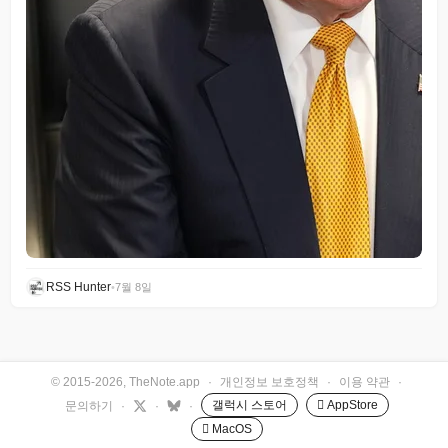
RSS Hunter
•
7월 8일
© 2015-2026, TheNote.app
·
개인정보 보호정책
·
이용 약관
·
갤럭시 스토어
 AppStore
문의하기
·
·
·
 MacOS