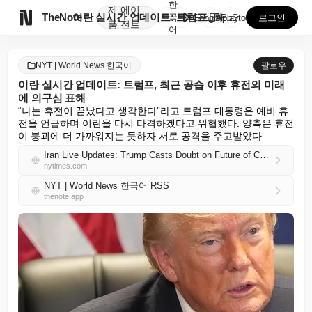
한
제
에이

TheNote
이란 실시간 업데이트: 트럼프, 최근 공습 이후 휴전의...
국
GooglePlay
AppStore
로그인
품
전트
어
NYT | World News 한국어
팔로우
이란 실시간 업데이트: 트럼프, 최근 공습 이후 휴전의 미래
에 의구심 표해
“나는 휴전이 끝났다고 생각한다”라고 트럼프 대통령은 예비 휴
전을 언급하며 이란을 다시 타격하겠다고 위협했다. 양측은 휴전
이 붕괴에 더 가까워지는 듯하자 서로 공격을 주고받았다.
Iran Live Updates: Trump Casts Doubt on Future of Cease-Fire After Latest Strikes
nytimes.com
NYT | World News 한국어 RSS
thenote.app