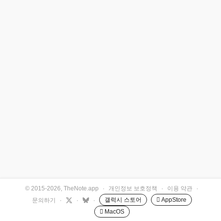
© 2015-2026, TheNote.app
·
개인정보 보호정책
·
이용 약관
·
갤럭시 스토어
 AppStore
문의하기
·
·
·
 MacOS