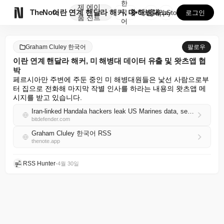
한
제
에이

TheNote
이란 연계 핸달라 해커, 미 해병대 데이터 유출 및 왓...
국
GooglePlay
AppStore
로그인
품
전트
어
Graham Cluley 한국어
팔로우
이란 연계 핸달라 해커, 미 해병대 데이터 유출 및 왓츠앱 협
박
페르시아만 주변에 주둔 중인 미 해병대원들은 낯선 사람으로부
터 집으로 전화해 마지막 작별 인사를 하라는 내용의 왓츠앱 메
시지를 받고 있습니다.
Iran-linked Handala hackers leak US Marines data, send chilling WhatsApp threats
bitdefender.com
Graham Cluley 한국어 RSS
thenote.app
RSS Hunter
•
4월 30일