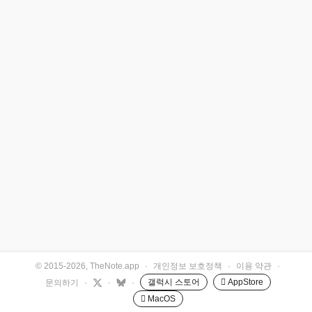
© 2015-2026, TheNote.app
·
개인정보 보호정책
·
이용 약관
·
갤럭시 스토어
 AppStore
문의하기
·
·
·
 MacOS