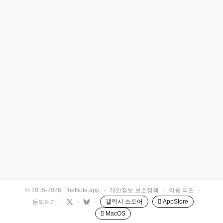
© 2015-2026, TheNote.app
·
개인정보 보호정책
·
이용 약관
·
갤럭시 스토어
 AppStore
문의하기
·
·
·
 MacOS