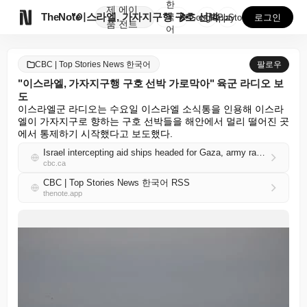
한
제
에이

TheNote
"이스라엘, 가자지구행 구호 선박 가로막아" 육군 라디...
국
GooglePlay
AppStore
로그인
품
전트
어
CBC | Top Stories News 한국어
팔로우
"이스라엘, 가자지구행 구호 선박 가로막아" 육군 라디오 보
도
이스라엘군 라디오는 수요일 이스라엘 소식통을 인용해 이스라
엘이 가자지구로 향하는 구호 선박들을 해안에서 멀리 떨어진 곳
에서 통제하기 시작했다고 보도했다.
Israel intercepting aid ships headed for Gaza, army radio says
cbc.ca
CBC | Top Stories News 한국어 RSS
thenote.app