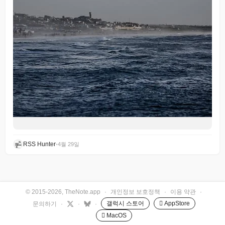
RSS Hunter
•
4월 29일
© 2015-2026, TheNote.app
·
개인정보 보호정책
·
이용 약관
·
갤럭시 스토어
 AppStore
문의하기
·
·
·
 MacOS