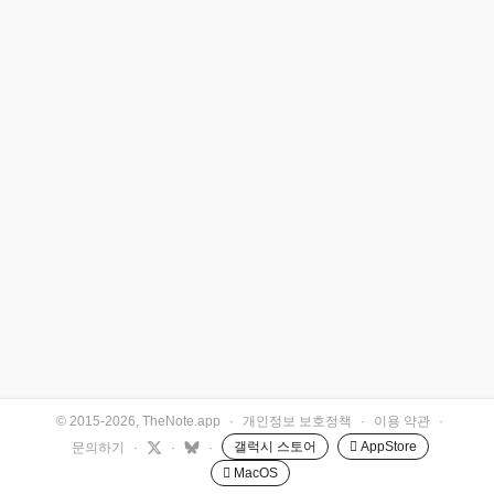
© 2015-2026, TheNote.app
·
개인정보 보호정책
·
이용 약관
·
갤럭시 스토어
 AppStore
문의하기
·
·
·
 MacOS