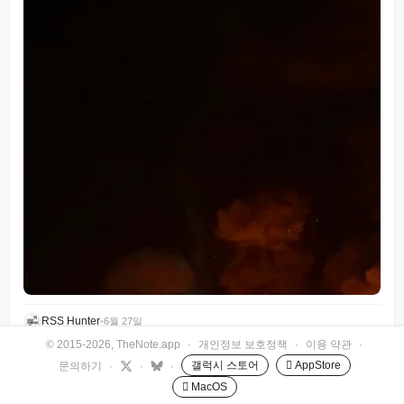
RSS Hunter
•
6월 27일
© 2015-2026, TheNote.app
·
개인정보 보호정책
·
이용 약관
·
갤럭시 스토어
 AppStore
문의하기
·
·
·
 MacOS