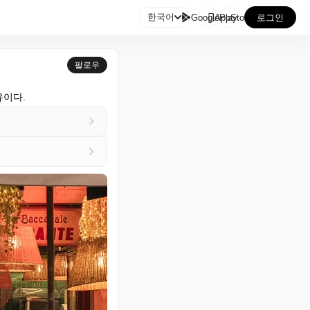

한국어
GooglePlay
AppStore
로그인
팔로우
유이다.