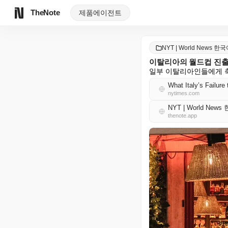
TheNote
제품
에이전트
NYT | World News 한
이탈리아의 월드컵 진출
일부 이탈리아인들에게 축
What Italy’s Failur
nytimes.com
NYT | World New
thenote.app