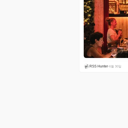
RSS Hunter
•
6월 30일