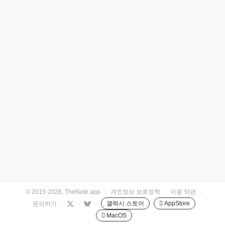
© 2015-2026, TheNote.app
·
개인정보 보호정책
·
이용 약관
·
갤럭시 스토어
 AppStore
문의하기
·
·
·
 MacOS