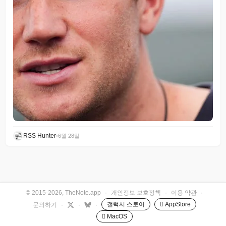
RSS Hunter
•
6월 28일
© 2015-2026, TheNote.app
·
개인정보 보호정책
·
이용 약관
·
갤럭시 스토어
 AppStore
문의하기
·
·
·
 MacOS