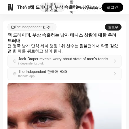
한
제
에이

TheNote
잭 드레이퍼, 부상 속출하는 남자 테니스 상황에 대한 ...
국
GooglePlay
AppStore
로그인
품
전트
어
The Independent 한국어
팔로우
잭 드레이퍼, 부상 속출하는 남자 테니스 상황에 대한 우려
드러내
전 영국 남자 단식 세계 랭킹 1위 선수는 윔블던에서 악몽 같았
던 한 해를 뒤로하고 싶어 한다.
Jack Draper reveals worry about state of men’s tennis as injuries pile up
independent.co.uk
The Independent 한국어 RSS
thenote.app