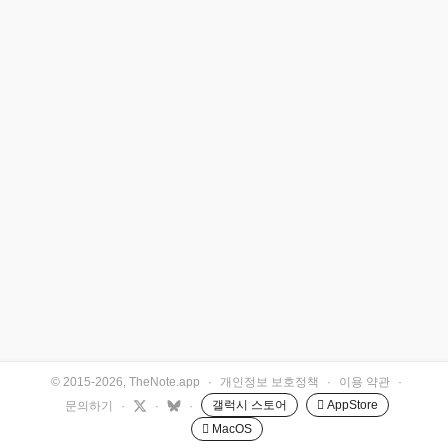
© 2015-2026, TheNote.app
·
개인정보 보호정책
·
이용 약관
·
갤럭시 스토어
 AppStore
문의하기
·
·
·
 MacOS