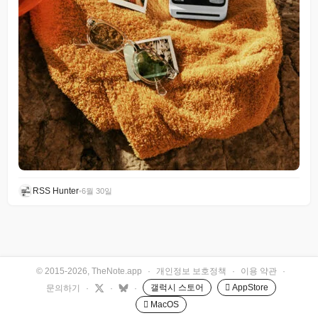
RSS Hunter
•
6월 30일
© 2015-2026, TheNote.app
·
개인정보 보호정책
·
이용 약관
·
갤럭시 스토어
 AppStore
문의하기
·
·
·
 MacOS