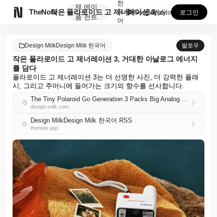
한
제
에이

TheNote
작은 폴라로이드 고 제너레이션 3, 거대한 아날로그 에...
국
GooglePlay
AppStore
로그인
품
전트
어
Design MilkDesign Milk 한국어
팔로우
작은 폴라로이드 고 제너레이션 3, 거대한 아날로그 에너지
를 담다
폴라로이드 고 제너레이션 3는 더 선명한 사진, 더 강력한 플래
시, 그리고 주머니에 들어가는 크기의 향수를 선사합니다.
The Tiny Polaroid Go Generation 3 Packs Big Analog Energy
design-milk.com
Design MilkDesign Milk 한국어 RSS
thenote.app