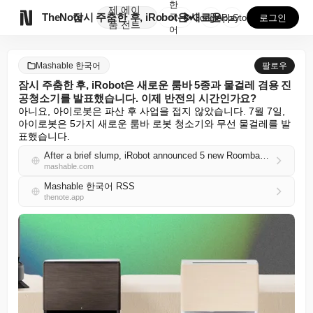
한
제
에이

TheNote
잠시 주춤한 후, iRobot은 새로운 룸바 5종과 물...
국
GooglePlay
AppStore
로그인
품
전트
어
Mashable 한국어
팔로우
잠시 주춤한 후, iRobot은 새로운 룸바 5종과 물걸레 겸용 진
공청소기를 발표했습니다. 이제 반전의 시간인가요?
아니요, 아이로봇은 파산 후 사업을 접지 않았습니다. 7월 7일, 
아이로봇은 5가지 새로운 룸바 로봇 청소기와 무선 물걸레를 발
표했습니다.
After a brief slump, iRobot announced 5 new Roombas and a wet dry vacuum. Is it redemption arc time?
mashable.com
Mashable 한국어 RSS
thenote.app