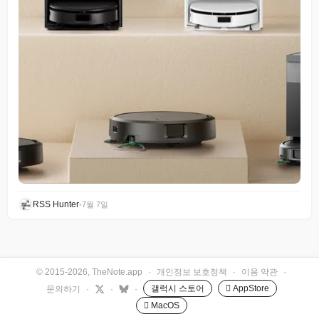
RSS Hunter
•
7월 7일
© 2015-2026, TheNote.app
·
개인정보 보호정책
·
이용 약관
·
갤럭시 스토어
 AppStore
문의하기
·
·
·
 MacOS