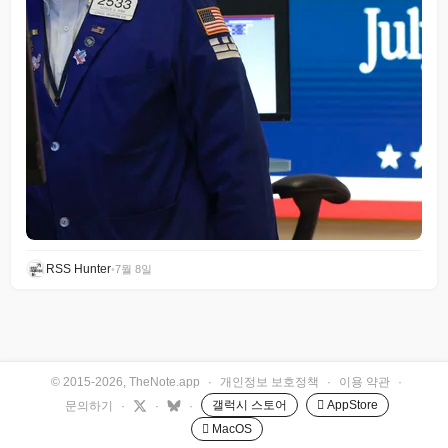
RSS Hunter
•
7월 8일
© 2015-2026, TheNote.app
·
개인정보 보호정책
·
이용 약관
·
갤럭시 스토어
 AppStore
문의하기
·
·
·
 MacOS