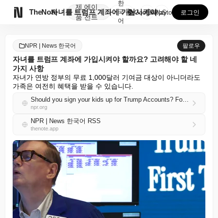
한
제
에이

TheNote
자녀를 트럼프 계좌에 가입시켜야 할까요? 고려해야 할 ...
국
GooglePlay
AppStore
로그인
품
전트
어
NPR | News 한국어
팔로우
자녀를 트럼프 계좌에 가입시켜야 할까요? 고려해야 할 네
가지 사항
자녀가 연방 정부의 무료 1,000달러 기여금 대상이 아니더라도 
가족은 여전히 혜택을 받을 수 있습니다.
Should you sign your kids up for Trump Accounts? Four things to consider
npr.org
NPR | News 한국어 RSS
thenote.app