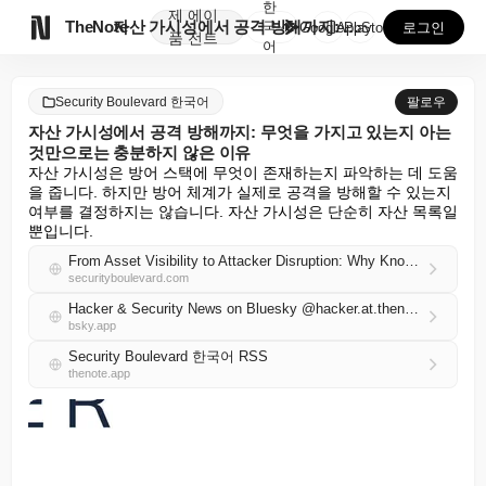
한
제
에이

TheNote
자산 가시성에서 공격 방해까지: 무엇을 가지고 있는지 ...
국
GooglePlay
AppStore
로그인
품
전트
어
Security Boulevard 한국어
팔로우
자산 가시성에서 공격 방해까지: 무엇을 가지고 있는지 아는
것만으로는 충분하지 않은 이유
자산 가시성은 방어 스택에 무엇이 존재하는지 파악하는 데 도움
을 줍니다. 하지만 방어 체계가 실제로 공격을 방해할 수 있는지 
여부를 결정하지는 않습니다. 자산 가시성은 단순히 자산 목록일 
뿐입니다.
From Asset Visibility to Attacker Disruption: Why Knowing What You Have Isn’t Enough
securityboulevard.com
Hacker & Security News on Bluesky @hacker.at.thenote.app
bsky.app
Security Boulevard 한국어 RSS
thenote.app