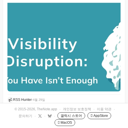
RSS Hunter
•
4월 29일
© 2015-2026, TheNote.app
·
개인정보 보호정책
·
이용 약관
·
갤럭시 스토어
 AppStore
문의하기
·
·
·
 MacOS