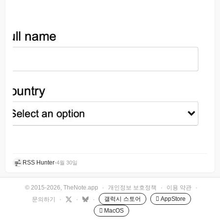
RSS Hunter
•
4월 30일
© 2015-2026, TheNote.app
·
개인정보 보호정책
·
이용 약관
·
갤럭시 스토어
 AppStore
문의하기
·
·
·
 MacOS