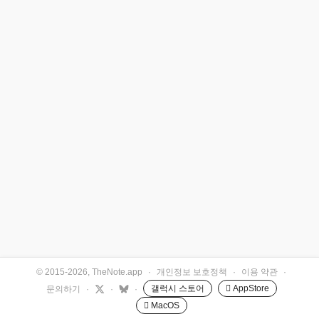
© 2015-2026, TheNote.app
·
개인정보 보호정책
·
이용 약관
·
갤럭시 스토어
 AppStore
문의하기
·
·
·
 MacOS