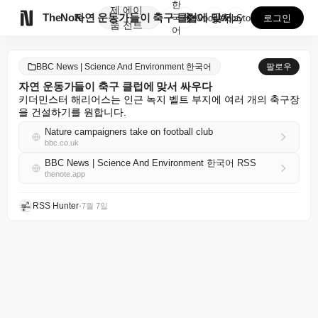
한
제
에이

TheNote
자연 운동가들이 축구 클럽에 맞서 싸우다
국
GooglePlay
AppStore
로그인
품
전트
어
BBC News | Science And Environment 한국어
팔로우
자연 운동가들이 축구 클럽에 맞서 싸우다
키더민스터 해리어스는 인근 녹지 벨트 부지에 여러 개의 축구장
을 건설하기를 원합니다.
Nature campaigners take on football club
bbc.co.uk
BBC News | Science And Environment 한국어 RSS
thenote.app
RSS Hunter
•
7월 7일