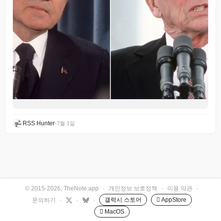
RSS Hunter
•
7월 1일
© 2015-2026, TheNote.app
·
개인정보 보호정책
·
이용 약관
·
갤럭시 스토어
 AppStore
문의하기
·
·
·
 MacOS