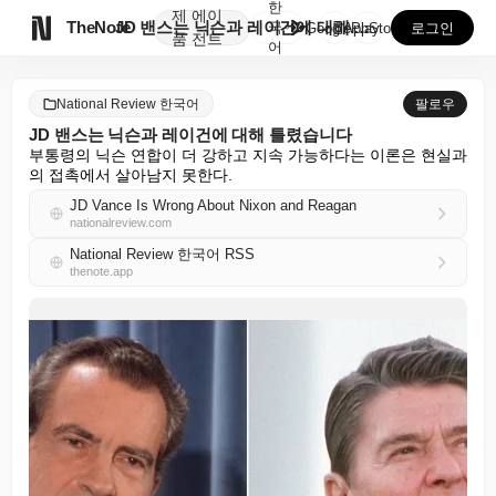
한
제
에이

TheNote
JD 밴스는 닉슨과 레이건에 대해 틀렸습니다
국
GooglePlay
AppStore
로그인
품
전트
어
National Review 한국어
팔로우
JD 밴스는 닉슨과 레이건에 대해 틀렸습니다
부통령의 닉슨 연합이 더 강하고 지속 가능하다는 이론은 현실과
의 접촉에서 살아남지 못한다.
JD Vance Is Wrong About Nixon and Reagan
nationalreview.com
National Review 한국어 RSS
thenote.app