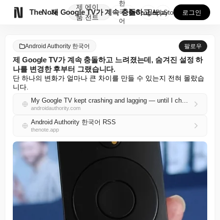
한
제
에이

TheNote
제 Google TV가 계속 충돌하고 느려졌는데, 숨겨...
국
GooglePlay
AppStore
로그인
품
전트
어
Android Authority 한국어
팔로우
제 Google TV가 계속 충돌하고 느려졌는데, 숨겨진 설정 하
나를 변경한 후부터 그랬습니다.
단 하나의 변화가 얼마나 큰 차이를 만들 수 있는지 전혀 몰랐습
니다.
My Google TV kept crashing and lagging — until I changed one hidden setting
androidauthority.com
Android Authority 한국어 RSS
thenote.app