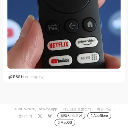
RSS Hunter
•
5월 4일
© 2015-2026, TheNote.app
·
개인정보 보호정책
·
이용 약관
·
갤럭시 스토어
 AppStore
문의하기
·
·
·
 MacOS