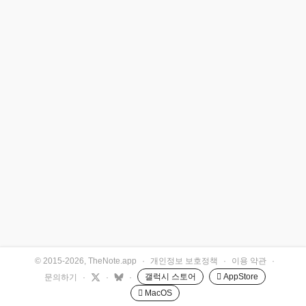
© 2015-2026, TheNote.app
·
개인정보 보호정책
·
이용 약관
·
갤럭시 스토어
 AppStore
문의하기
·
·
·
 MacOS