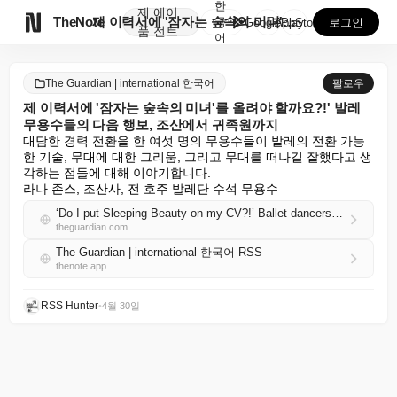
한
제
에이

TheNote
제 이력서에 '잠자는 숲속의 미녀'를 올려야 할까요?!...
국
GooglePlay
AppStore
로그인
품
전트
어
The Guardian | international 한국어
팔로우
제 이력서에 '잠자는 숲속의 미녀'를 올려야 할까요?!' 발레
무용수들의 다음 행보, 조산에서 귀족원까지
대담한 경력 전환을 한 여섯 명의 무용수들이 발레의 전환 가능
한 기술, 무대에 대한 그리움, 그리고 무대를 떠나길 잘했다고 생
각하는 점들에 대해 이야기합니다.

라나 존스, 조산사, 전 호주 발레단 수석 무용수
‘Do I put Sleeping Beauty on my CV?!’ Ballet dancers on their next steps, from midwifery to the House of Lords
theguardian.com
The Guardian | international 한국어 RSS
thenote.app
RSS Hunter
•
4월 30일