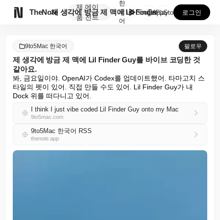
한
제
에이

TheNote
제 생각에 방금 제 맥에 Lil Finder Guy를 ...
국
GooglePlay
AppStore
로그인
품
전트
어
9to5Mac 한국어
팔로우
제 생각에 방금 제 맥에 Lil Finder Guy를 바이브 코딩한 것
같아요.
봐, 금요일이야. OpenAI가 Codex를 업데이트했어. 타마고치 스
타일의 펫이 있어. 직접 만들 수도 있어. Lil Finder Guy가 내 
Dock 위를 떠다니고 있어.
I think I just vibe coded Lil Finder Guy onto my Mac
9to5mac.com
9to5Mac 한국어 RSS
thenote.app