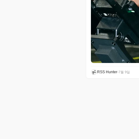
RSS Hunter
•
7월 9일