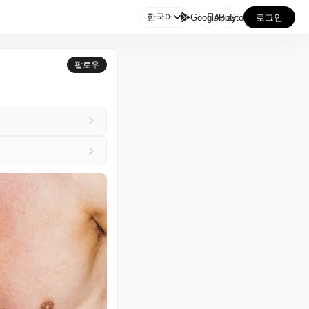

한국어
GooglePlay
AppStore
로그인
팔로우